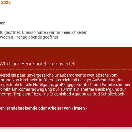
 2026
sen
30 geöffnet. Ebenso haben wir für Feierlichkeiten
woch & Freitag abends geöffnet!
RT und Ferienhotel im Innviertel!
viertel ein paar unvergessliche Urlaubsmomente weit abseits vom
rand von Kirchheim in Oberösterreich mit riesiger Außenanlage, im
egestühle für alle Hotelgäste, großzügige Komfort- und Familienzimmer
k, direkt am Römerradweg und nur 10 min zur Therme Geinberg und zur
Therme „Tropicana“ bzw. ins Erlebnisbad Aquapulco Bad Schallerbach
r, Handelsreisende oder Arbeiter von Firmen -