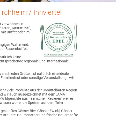
irchheim / Innviertel
ch verwöhnen in
serer „
Gaststube
“,
“ mit Buffet oder im
gängiges Wahlmenü,
oder Bauernbuffet.
türlich keine
entsprechende regionale und internationale
verschieden Größen ist natürlich eine ideale
, Familienfest oder sonstige Veranstaltung - wir
.
 sehr viele Produkte aus der unmittelbaren Region
ind wir auch ausgezeichnet mit dem „AMA
 Wildgerichte aus heimischen Revieren“ weil es
 wissen woher die Speisen auf dem Teller
 gezapftes Gösser Bier, Gösser Zwickl, Gösser
der Brauerei Baumgartner und frische Bauernsäfte