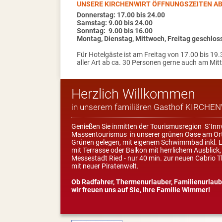
UNSERE KIRCHENWIRT ÖFFNUNGSZEITEN AB
Donnerstag: 17.00 bis 24.00
Samstag: 9.00 bis 24.00
Sonntag: 9.00 bis 16.00
Montag, Dienstag, Mittwoch, Freitag geschlos
Für Hotelgäste ist am Freitag von 17.00 bis 19.
aller Art ab ca. 30 Personen
gerne auch am Mitt
Herzlich Willkommen
in unserem familiären Gasthof KIRCHENWI
Genießen Sie inmitten der Tourismusregion S`Inn
Massentourismus in unserer grünen Oase am Orts
Grünen gelegen, mit eigenem Schwimmbad inkl. Li
mit Terrasse oder Balkon mit herrlichem Ausblic
Messestadt Ried - nur 40 min. zur neuen Cabrio 
mit neuer Piratenwelt.
Ob Radfahrer, Thermenurlauber, Familienurlaube
wir freuen uns auf Sie, Ihre Familie Wimmer!