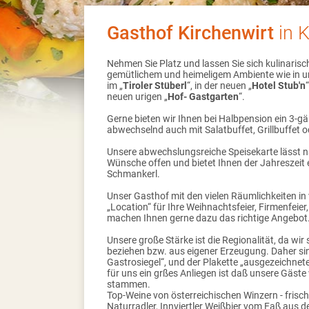
Gasthof Kirchenwirt
in K
Nehmen Sie Platz und lassen Sie sich kulinaris
gemütlichem und heimeligem Ambiente wie in un
im „
Tiroler Stüberl
“, in der neuen „
Hotel Stub'n
neuen urigen „
Hof- Gastgarten
“.
Gerne bieten wir Ihnen bei Halbpension ein 3-
abwechselnd auch mit Salatbuffet, Grillbuffet 
Unsere abwechslungsreiche Speisekarte lässt na
Wünsche offen und bietet Ihnen der Jahreszeit 
Schmankerl.
Unser Gasthof mit den vielen Räumlichkeiten in 
„Location“ für Ihre Weihnachtsfeier, Firmenfeier
machen Ihnen gerne dazu das richtige Angebot
Unsere große Stärke ist die Regionalität, da wir
beziehen bzw. aus eigener Erzeugung. Daher s
Gastrosiegel“, und der Plakette „ausgezeichnete
für uns ein grßes Anliegen ist daß unsere Gäste
stammen.
Top-Weine von österreichischen Winzern - frisch
Naturradler, Innviertler Weißbier vom Faß aus 