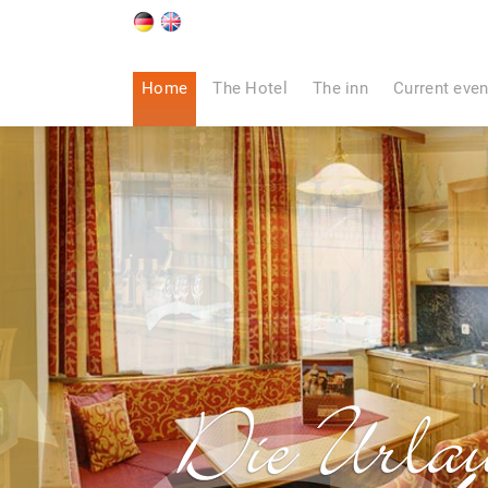
Home
The Hotel
The inn
Current even