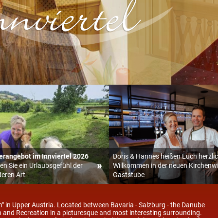
angebot im Innviertel 2026
Doris & Hannes heißen Euch herzli
en Sie ein Urlaubsgefühl der
Willkommen in der neuen Kirchenwi
eren Art
Gaststube
ion" in Upper Austria. Located between Bavaria - Salzburg - the Danube
 and Recreation in a picturesque and most interesting surrounding.